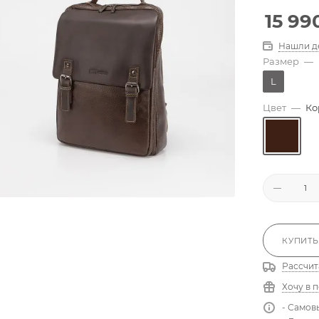
15 99
Нашли д
Размер
—
L
Цвет
—
Ко
КУПИТЬ
Рассчит
Хочу в 
- Самов