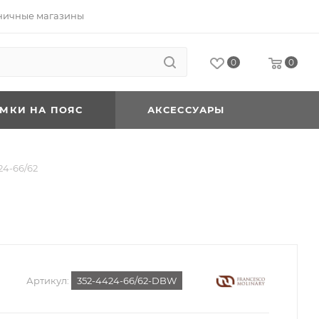
ничные магазины
0
0
УМКИ НА ПОЯС
АКСЕССУАРЫ
24-66/62
Артикул:
352-4424-66/62-DBW