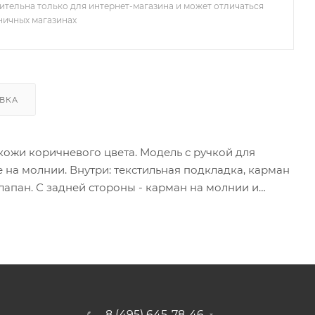
ительна только для интернет-магазина и может отличаться
зничных магазинах
ВКА
кожи коричневого цвета. Модель с ручкой для
а молнии. Внутри: текстильная подкладка, карман
лапан. С задней стороны - карман на молнии и
8 (495) 645-78-46