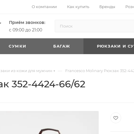
О компании
Как купить
Бренды
Роз
Приём звонков:
с 09:00 до 21:00
CУМКИ
БАГАЖ
РЮКЗАКИ И С
—
заки из кожи для мужчин
Francesco Molinary Рюкзак 352-44
ак 352-4424-66/62