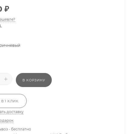
0
₽
ешевле?
L
ричневый
В КОРЗИНУ
 В 1 КЛИК
ать доставку
подарок
ывоз - бесплатно