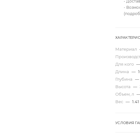
- Доста
- Возмо
(подроб
ХАРАКТЕРИ
Материал
Производс
Для кого
Длина
—
Глубина
—
Высота
—
Объем, л
Вес
—
1.41
УСЛОВИЯ Г