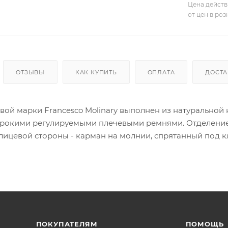
Цена действ
от цен в ро
ОТЗЫВЫ
КАК КУПИТЬ
ОПЛАТА
ДОСТА
вой марки Francesco Molinary выполнен из натуральной 
рокими регулируемыми плечевыми ремнями. Отделение н
 лицевой стороны - карман на молнии, спрятанный под к
ления на выдвижную ручку чемодана.
ПОКУПАТЕЛЯМ
ПОМОЩЬ