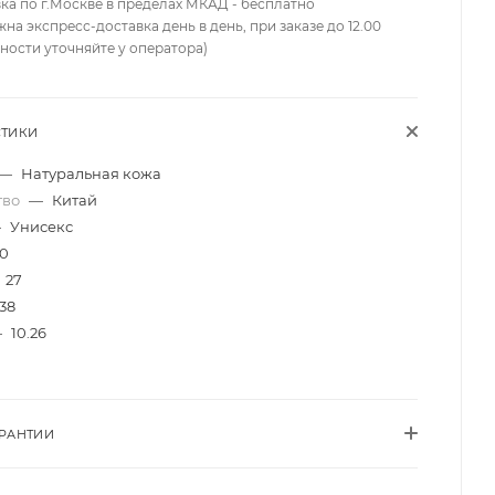
вка по г.Москве в пределах МКАД - бесплатно
жна экспресс-доставка день в день, при заказе до 12.00
ности уточняйте у оператора)
СТИКИ
—
Натуральная кожа
тво
—
Китай
—
Унисекс
10
27
38
—
10.26
АРАНТИИ