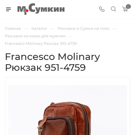
0
—
—
—
Главная
Каталог
Рюкзаки и Сумки на пояс
—
Рюкзаки из кожи для мужчин
Francesco Molinary Рюкзак 951-4759
Francesco Molinary
Рюкзак 951-4759