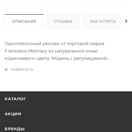
ОПИСАНИЕ
ОТЗЫВЫ
КАК КУПИТЬ
Однолямочный рюкзак от торговой марки
Francesco Molinary из натуральной кожи
коричневого цвета. Модель с регулируемой
плечевой лямкой с карабином, благодаря чему
рюкзак можно носить как на левом, так и на правом
плече. Отделение на молнии, с фирменной
подкладкой. На лицевой стороне – два кармана на
молнии. На задней стороне – вертикальный карман
КАТАЛОГ
на молнии.
АКЦИИ
БРЕНДЫ