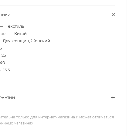
СТИКИ
—
Текстиль
тво
—
Китай
—
Для женщин, Женский
3
25
40
—
13.5
5
АРАНТИИ
ительна только для интернет-магазина и может отличаться
зничных магазинах