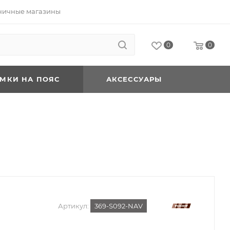
ничные магазины
0
0
УМКИ НА ПОЯС
АКСЕССУАРЫ
Артикул:
369-S092-NAV