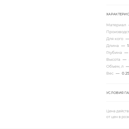
ХАРАКТЕРИ
Материал
Производс
Для кого
Длина
—
1
Глубина
—
Высота
—
Объем, л
Вес
—
0.2
УСЛОВИЯ Г
Цена действ
от цен в ро