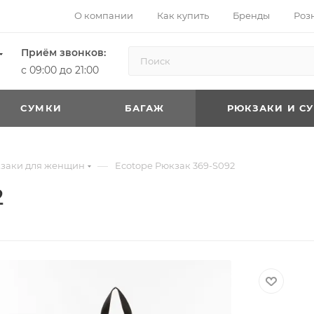
О компании
Как купить
Бренды
Роз
Приём звонков:
с 09:00 до 21:00
CУМКИ
БАГАЖ
РЮКЗАКИ И С
—
заки для женщин
Ecotope Рюкзак 369-S092
2