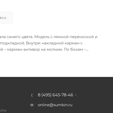
ВКА
ала синего цвета. Модель с лямкой-переноской и
подкладкой. Внутри: накладной карман с
ей – карман-антивор на молнии. По бокам –
8 (495) 645-78-46
online@sumkin.ru
латы