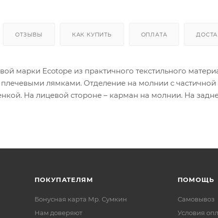
ОТЗЫВЫ
КАК КУПИТЬ
ОПЛАТА
ДОСТА
вой марки Ecotope из практичного текстильного матери
плечевыми лямками. Отделение на молнии с частичной 
нкой. На лицевой стороне – карман на молнии. На задн
ан без застежки.
ПОКУПАТЕЛЯМ
ПОМОЩЬ
Бонусная карта Мр. Сумкин
Самовывоз
Нам доверяют
Условия оп