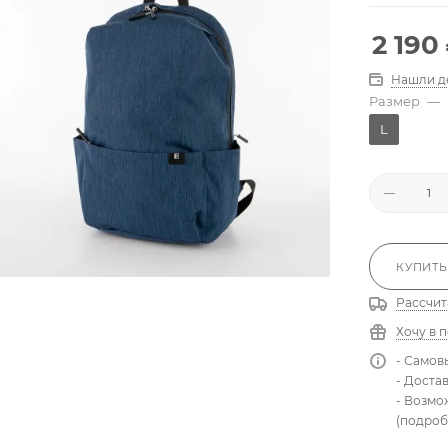
2 190
Нашли д
Размер
—
L
КУПИТЬ
Рассчит
Хочу в 
- Самов
- Доста
- Возмо
(подроб