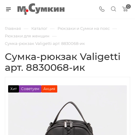
0
—
—
—
Главная
Каталог
Рюкзаки и Сумки на пояс
—
Рюкзаки для женщин
Сумка-рюкзак Valigetti арт. 8830068-ик
Сумка-рюкзак Valigetti
арт. 8830068-ик
Хит
Советуем
Акция