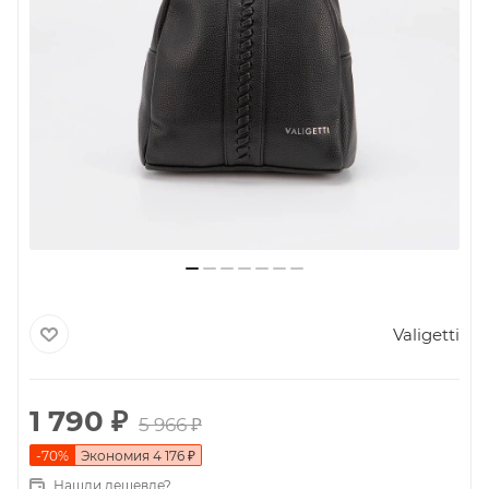
Valigetti
1 790
₽
5 966
₽
-
70
%
Экономия
4 176
₽
Нашли дешевле?