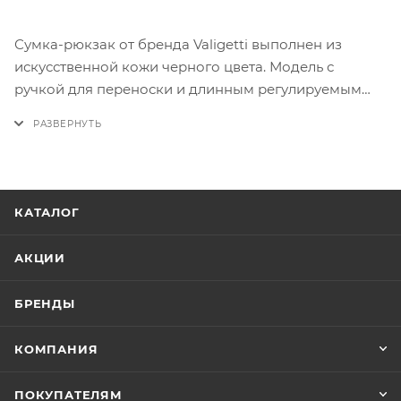
Сумка-рюкзак от бренда Valigetti выполнен из
искусственной кожи черного цвета. Модель с
ручкой для переноски и длинным регулируемым
ремнем, который стягивается в плечевые лямки.
Отделение на молнии. Внутри: текстильная
подкладка.
КАТАЛОГ
АКЦИИ
БРЕНДЫ
КОМПАНИЯ
ПОКУПАТЕЛЯМ