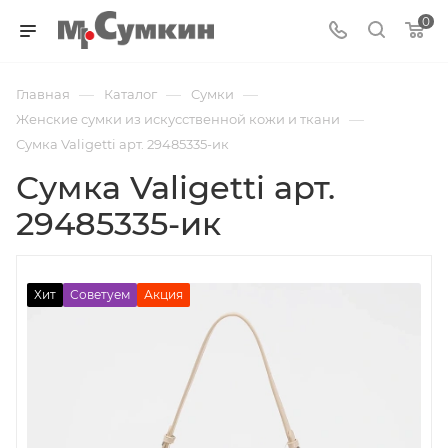
0
—
—
—
Главная
Каталог
Cумки
—
Женские сумки из искусственной кожи и ткани
Сумка Valigetti арт. 29485335-ик
Сумка Valigetti арт.
29485335-ик
Хит
Советуем
Акция