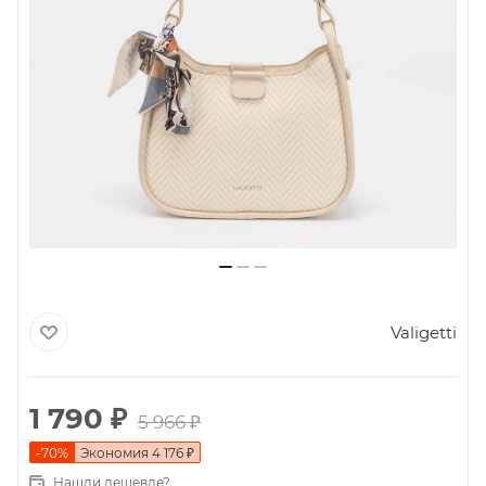
Valigetti
1 790
₽
5 966
₽
-
70
%
Экономия
4 176
₽
Нашли дешевле?