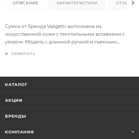
ОПИСАНИЕ
ХАРАКТЕРИСТИКИ
ОТЗЫВЫ
Сумка от бренда Valigetti выполнена из
искусственной кожи с текстильными вставками с
узором. Модель с длинной ручкой и съемным
регулируемым плечевым ремнем. Декорирована
платком твилли. Отделение на молнии. Внутри:
текстильная подкладка, карман на молнии,
накладной карман.
КАТАЛОГ
АКЦИИ
БРЕНДЫ
КОМПАНИЯ