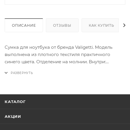
ОПИСАНИЕ
ОТЗЫВЫ
КАК КУПИТЬ
Сумка для ноутбука от бренда Valigetti. Модель
выполнена из плотного текстиля практичного
синего цвета. Отделение на молнии. Внутри:
текстильная подкладка, карман на молнии,
накладной карман. Модель на двух удобных ручках
для переноса. Дополнена съемным регулируемым
плечевым ремнем. На лицевой и задней стороне -
карман на молнии.
КАТАЛОГ
АКЦИИ