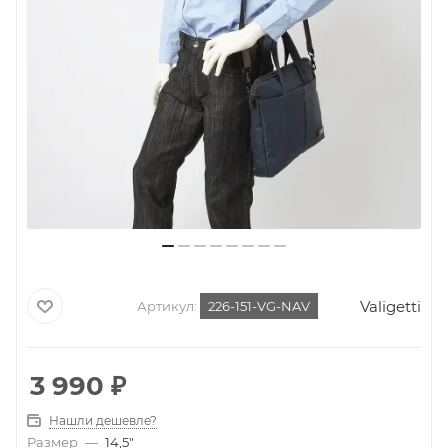
Valigetti
Артикул:
226-151-VG-NAV
3 990
₽
Нашли дешевле?
Размер
—
14,5"