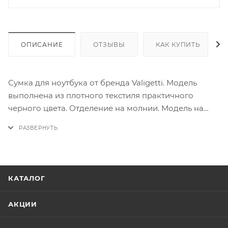
ОПИСАНИЕ
ОТЗЫВЫ
КАК КУПИТЬ
Сумка для ноутбука от бренда Valigetti. Модель
выполнена из плотного текстиля практичного
черного цвета. Отделение на молнии. Модель на
двух удобных ручках для переноса. Дополнена
съемным регулируемым плечевым ремнем. На
лицевой и задней стороне - карман на молнии.
КАТАЛОГ
АКЦИИ