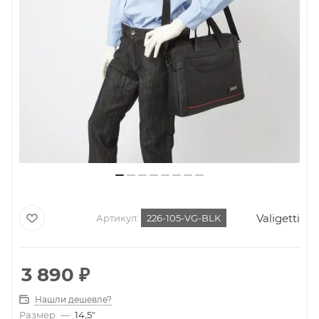
Valigetti
Артикул:
226-105-VG-BLK
3 890
₽
Нашли дешевле?
Размер
—
14,5"