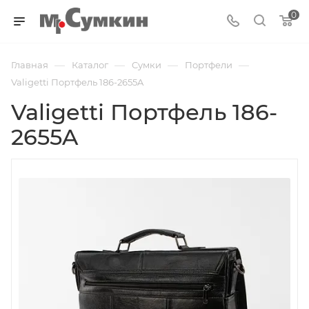
0
—
—
—
—
Главная
Каталог
Cумки
Портфели
Valigetti Портфель 186-2655A
Valigetti Портфель 186-
2655A