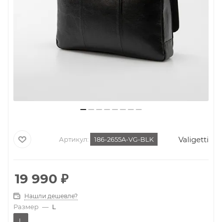
Valigetti
Артикул:
186-2655A-VG-BLK
19 990
₽
Нашли дешевле?
Размер
—
L
L