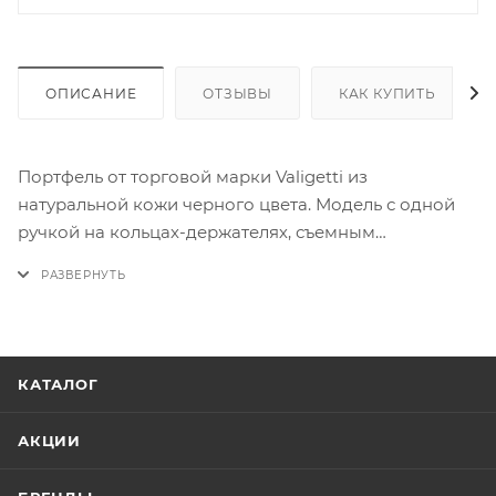
ОПИСАНИЕ
ОТЗЫВЫ
КАК КУПИТЬ
Портфель от торговой марки Valigetti из
натуральной кожи черного цвета. Модель с одной
ручкой на кольцах-держателях, съемным
регулируемым плечевым ремнем, выполненным из
текстильного материала. Клапан на двух цупферных
замках закрывает отделение на молнии, два
вместительных накладных кармана без застежки,
карман на молнии. В отделении: фирменная
КАТАЛОГ
подкладка, карман на молнии, мягкая перегородка-
средник с хлястиком на кнопке. На задней стороне –
АКЦИИ
карман на молнии.