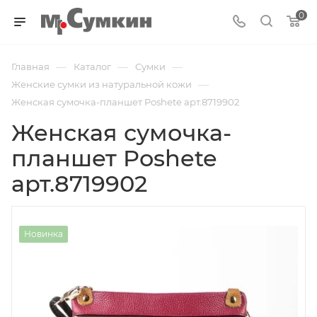
0
—
—
—
Главная
Каталог
Cумки
—
Женские сумки из натуральной кожи
Женская сумочка-планшет Poshete арт.8719902
Женская сумочка-
планшет Poshete
арт.8719902
Новинка