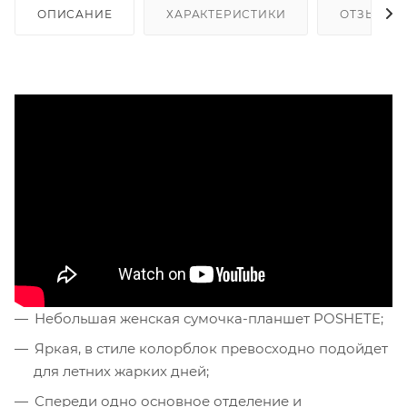
ОПИСАНИЕ
ХАРАКТЕРИСТИКИ
ОТЗЫВЫ
Небольшая женская сумочка-планшет POSHETE;
Яркая, в стиле колорблок превосходно подойдет
для летних жарких дней;
Спереди одно основное отделение и