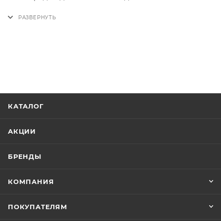
два кармана на молнии;
Сзади один карман для быстрого доступа к
ключам или проездному;
Съемный плечевой ремень регулируется по
длине.
КАТАЛОГ
АКЦИИ
БРЕНДЫ
КОМПАНИЯ
ПОКУПАТЕЛЯМ