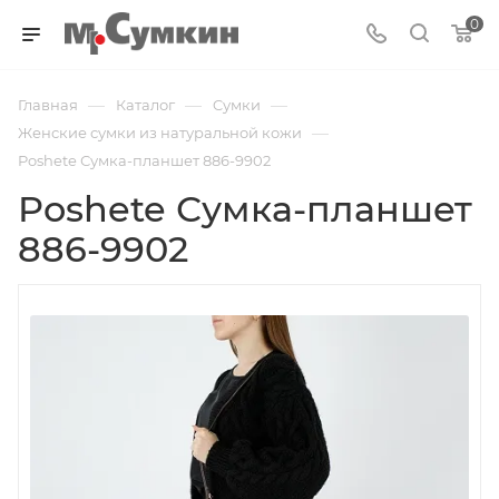
0
—
—
—
Главная
Каталог
Cумки
—
Женские сумки из натуральной кожи
Poshete Сумка-планшет 886-9902
Poshete Сумка-планшет
886-9902