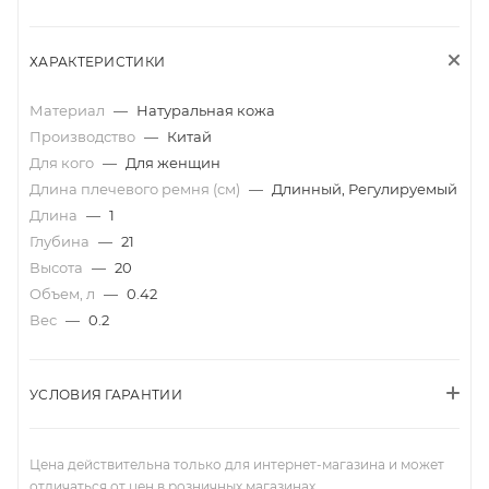
ХАРАКТЕРИСТИКИ
Материал
—
Натуральная кожа
Производство
—
Китай
Для кого
—
Для женщин
Длина плечевого ремня (см)
—
Длинный, Регулируемый
Длина
—
1
Глубина
—
21
Высота
—
20
Объем, л
—
0.42
Вес
—
0.2
УСЛОВИЯ ГАРАНТИИ
Цена действительна только для интернет-магазина и может
отличаться от цен в розничных магазинах