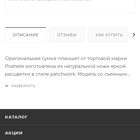
ОПИСАНИЕ
ОТЗЫВЫ
КАК КУПИТЬ
Оригинальная сумка-планшет от торговой марки
Poshete изготовлена из натуральной кожи яркой
расцветки в стиле patchwork. Модель со съемным
плечевым ремнем. На передней стороне – три
кармана на молнии, на задней – карман на молнии.
Фурнитура золотистого цвета, планшет
декорирован кожаными пуллерами в виде
листиков. Товар представлен в ассортименте:
КАТАЛОГ
расцветка может отличаться от модели,
представленной на сайте. Просим уточнять
АКЦИИ
расцветку в магазинах Вашего города или в