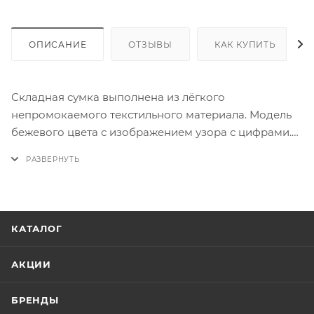
ОПИСАНИЕ
ОТЗЫВЫ
КАК КУПИТЬ
Складная сумка выполнена из лёгкого
непромокаемого текстильного материала. Модель
бежевого цвета с изображением узора с цифрами.
Широкие ручки являются продолжением сумки, ее
удобно носить как в руках, так и на плече.
Вместительная прочная сумка заменит пластиковый
пакет. При объёме в 19 литров складывается до
размера 10х15см, что позволяет всегда носить её с
КАТАЛОГ
собой. Чехол, куда убирается сумка, в разложенном
виде оказывается внутри сумки и служит
АКЦИИ
дополнительным кармашком.
БРЕНДЫ