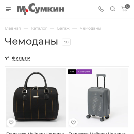
0
—
—
—
Главная
Каталог
Багаж
Чемоданы
Чемоданы
58
ФИЛЬТР
Хит
Советуем
Francesco Molinary Чемодан
Francesco Molinary Чемодан