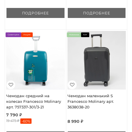
ПОДРОБНЕЕ
ПОДРОБНЕЕ
Советуем
Акция
Новинка
Хит
Чемодан средний на
Чемодан маленький S
колесах Francesco Molinary
Francesco Molinary арт.
арт. 757337-301/3-21
3638038-20
7 790 ₽
19 475 ₽
8 990 ₽
-
60
%