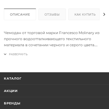
ОПИСАНИЕ
ОТЗЫВЫ
КАК КУПИТЬ
Чемодан от торговой марки Francesco Molinary из
прочного водоотталкивающего текстильного
материала в сочетании черного и серого цвета.
Модель на двух пластиковых колесах, утопленных в
корпус, с телескопической ручкой, ножками для
устойчивости, а так же ручками-переносками:
сверху, сбоку, снизу. Имеется 2 кармана на молнии.
Закрывается антивандальной молнией №10,
КАТАЛОГ
имеется утопленный кодовый замок TSA. Внутри:
фирменная подкладка, в одной части - ремни для
АКЦИИ
фиксации багажа, в другой - отделение с клапаном
на молнии. Особенность чемодана - быстрый доступ
БРЕНДЫ
к вещам: передний карман соединён с основным