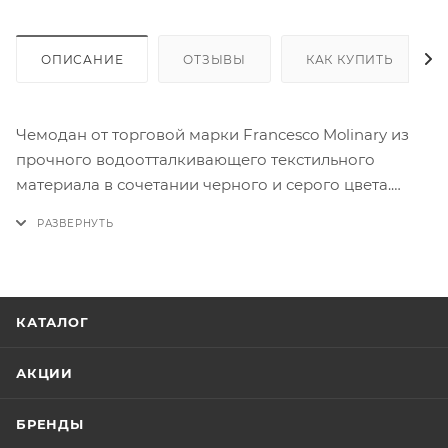
ОПИСАНИЕ
ОТЗЫВЫ
КАК КУПИТЬ
Чемодан от торговой марки Francesco Molinary из
прочного водоотталкивающего текстильного
материала в сочетании черного и серого цвета.
Модель на двух пластиковых колесах, утопленных в
корпус, с телескопической ручкой, ножками для
устойчивости, а так же ручками-переносками:
сверху, сбоку, снизу. Имеется 2 кармана на молнии.
Закрывается антивандальной молнией №10,
КАТАЛОГ
имеется утопленный кодовый замок TSA. Внутри:
фирменная подкладка, в одной части - ремни для
АКЦИИ
фиксации багажа, в другой - отделение с клапаном
на молнии. Особенность чемодана - быстрый доступ
БРЕНДЫ
к вещам: передний карман соединён с основным