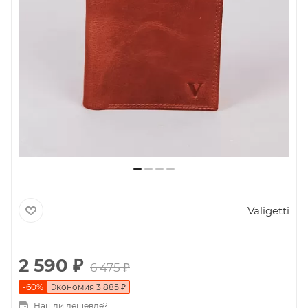
Valigetti
2 590
₽
6 475
₽
-
60
%
Экономия
3 885
₽
Нашли дешевле?