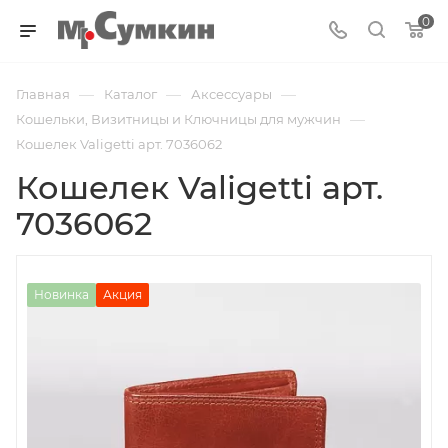
0
—
—
—
Главная
Каталог
Аксессуары
—
Кошельки, Визитницы и Ключницы для мужчин
Кошелек Valigetti арт. 7036062
Кошелек Valigetti арт.
7036062
Новинка
Акция