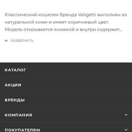
Классический кошелек бренда Valigetti выполнен из
натуральной кожи и имеет коричневый цвет.
Модель открывается книжкой и внутри содержит
девять отделений для пластиковых карт, одно
прозрачное окошко с сеткой и два отделения для
купюр.
КАТАЛОГ
АКЦИИ
БРЕНДЫ
КОМПАНИЯ
ПОКУПАТЕЛЯМ