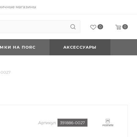
ничные магазины
0
0
УМКИ НА ПОЯС
АКСЕССУАРЫ
-0027
Артикул:
391886-0027