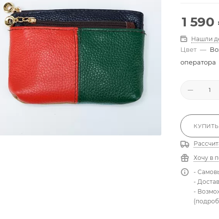
1 590
Нашли д
Цвет
—
Во
оператора
КУПИТЬ
Рассчит
Хочу в 
- Самов
- Доста
- Возмо
(подроб