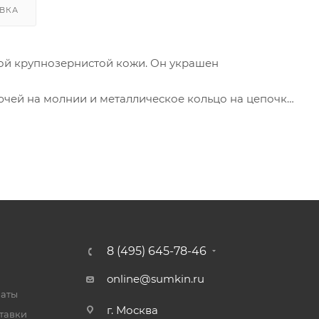
ВКА
ой крупнозернистой кожи. Он украшен
ючей на молнии и металлическое кольцо на цепочке.
на сайте. Просим уточнять цвет при оформлении
8 (495) 645-78-46
online@sumkin.ru
латы
г. Москва
тавки