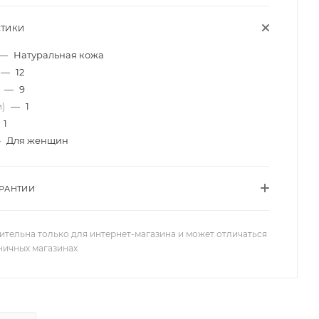
СТИКИ
—
Натуральная кожа
—
12
)
—
9
м)
—
1
1
—
Для женщин
АРАНТИИ
ительна только для интернет-магазина и может отличаться
зничных магазинах