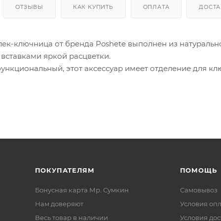
ОТЗЫВЫ
КАК КУПИТЬ
ОПЛАТА
ДОСТА
ек-ключница от бренда Poshete выполнен из натуральн
вставками яркой расцветки.
ункциональный, этот аксессуар имеет отделение для кл
задней сторонах расположены карманы на молнии.
ие, что расцветка товара может отличаться от модели 
ПОКУПАТЕЛЯМ
ПОМОЩЬ
Бонусная карта Мр. Сумкин
Самовывоз
Нам доверяют
Условия оп
Весь товар в наличии
Условия дос