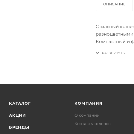
ОПИСАНИЕ
Стильный кошел
разноцветными 
Компактный и ф
На передней и 
Обратите вниман
заказа.
КАТАЛОГ
КОМПАНИЯ
АКЦИИ
О компании
Контакты отделов
БРЕНДЫ