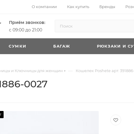
О компании
Как купить
Бренды
Роз
Приём звонков:
с 09:00 до 21:00
CУМКИ
БАГАЖ
РЮКЗАКИ И С
—
тницы и Ключницы для женщин
Кошелек Poshete арт. 391886
1886-0027
т