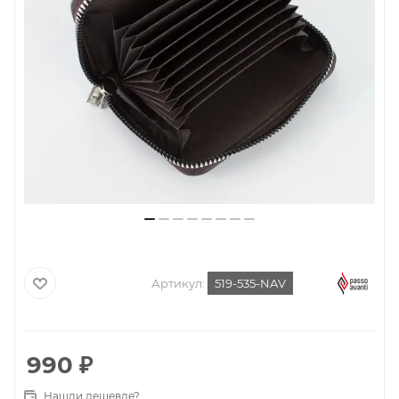
Артикул:
519-535-NAV
990
₽
Нашли дешевле?