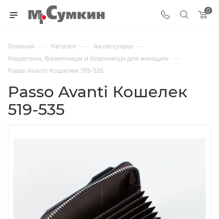
0
—
—
—
Главная
Каталог
Аксессуары
—
Кошельки, Визитницы и Ключницы для женщин
Passo Avanti Кошелек 519-535
Passo Avanti Кошелек
519-535