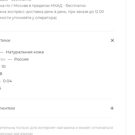
вка по г.Москве в пределах МКАД - бесплатно
жна экспресс-доставка день в день, при заказе до 12.00
ности уточняйте у оператора)
СТИКИ
—
Натуральная кожа
тво
—
Россия
10
8
—
0.04
5
АРАНТИИ
ительна только для интернет-магазина и может отличаться
зничных магазинах