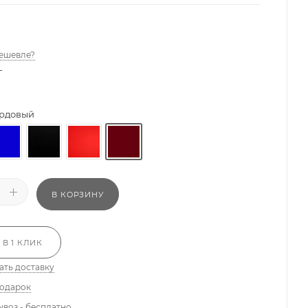
ешевле?
-
рдовый
В КОРЗИНУ
 В 1 КЛИК
ать доставку
подарок
ывоз - бесплатно