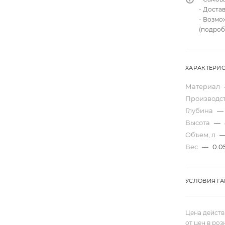
- Доста
- Возмо
(подроб
ХАРАКТЕРИ
Материал
Производс
Глубина
—
Высота
—
Объем, л
Вес
—
0.0
УСЛОВИЯ Г
Цена действ
от цен в ро