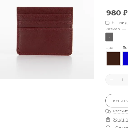
980
₽
Нашли д
Размер
—
-
Цвет
—
Бо
КУПИТЬ
Рассчит
Хочу в 
- Самов