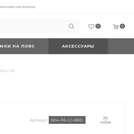
ничные магазины
0
0
УМКИ НА ПОЯС
АКСЕССУАРЫ
604-116
Артикул:
604-116-LG-BRD