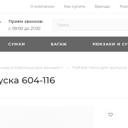
О компании
Как купить
Бренды
Роз
Приём звонков:
с 09:00 до 21:00
CУМКИ
БАГАЖ
РЮКЗАКИ И С
—
тницы и Ключницы для женщин
Poshete Чехол для пропуска 
ска 604-116