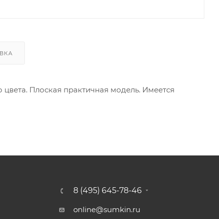
ВКА
 цвета. Плоская практичная модель. Имеется
8 (495) 645-78-46
online@sumkin.ru